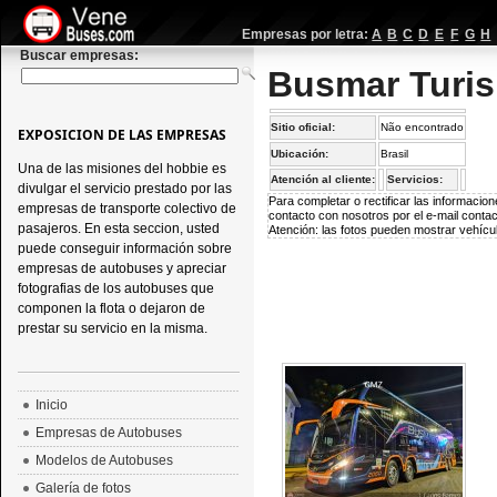
Empresas por letra:
A
B
C
D
E
F
G
H
Buscar empresas:
Busmar Turis
Sitio oficial:
Não encontrado
EXPOSICION DE LAS EMPRESAS
Ubicación:
Brasil
Una de las misiones del hobbie es
Atención al cliente:
Servicios:
divulgar el servicio prestado por las
Para completar o rectificar las informaci
empresas de transporte colectivo de
contacto con nosotros por el e-mail
conta
pasajeros. En esta seccion, usted
Atención: las fotos pueden mostrar vehícul
puede conseguir información sobre
empresas de autobuses y apreciar
fotografias de los autobuses que
componen la flota o dejaron de
prestar su servicio en la misma.
Inicio
Empresas de Autobuses
Modelos de Autobuses
Galería de fotos