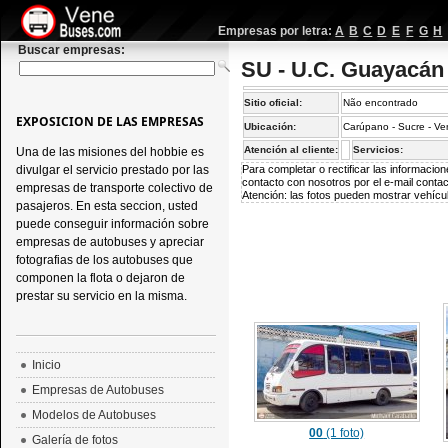
Empresas por letra:
A
B
C
D
E
F
G
H
Buscar empresas:
SU - U.C. Guayacán
Sitio oficial:
Não encontrado
EXPOSICION DE LAS EMPRESAS
Ubicación:
Carúpano - Sucre - V
Atención al cliente:
Servicios:
Una de las misiones del hobbie es
divulgar el servicio prestado por las
Para completar o rectificar las informaci
contacto con nosotros por el e-mail
conta
empresas de transporte colectivo de
Atención: las fotos pueden mostrar vehícul
pasajeros. En esta seccion, usted
puede conseguir información sobre
empresas de autobuses y apreciar
fotografias de los autobuses que
componen la flota o dejaron de
prestar su servicio en la misma.
Inicio
Empresas de Autobuses
Modelos de Autobuses
00
(1 foto)
Galería de fotos