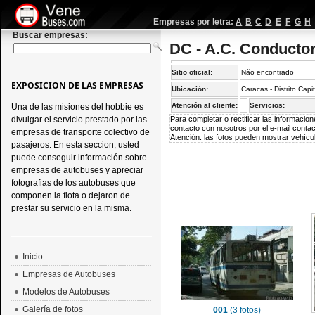
Empresas por letra:
A
B
C
D
E
F
G
H
Buscar empresas:
DC - A.C. Conducto
Sitio oficial:
Não encontrado
EXPOSICION DE LAS EMPRESAS
Ubicación:
Caracas - Distrito Capi
Atención al cliente:
Servicios:
Una de las misiones del hobbie es
divulgar el servicio prestado por las
Para completar o rectificar las informaci
contacto con nosotros por el e-mail
conta
empresas de transporte colectivo de
Atención: las fotos pueden mostrar vehícul
pasajeros. En esta seccion, usted
puede conseguir información sobre
empresas de autobuses y apreciar
fotografias de los autobuses que
componen la flota o dejaron de
prestar su servicio en la misma.
Inicio
Empresas de Autobuses
Modelos de Autobuses
Galería de fotos
001
(3 fotos)