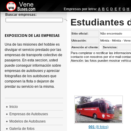
Empresas por letra:
A
B
C
D
E
F
G
H
Buscar empresas:
Estudiantes d
Sitio oficial:
Não encontrado
EXPOSICION DE LAS EMPRESAS
Ubicación:
Mérida - Mérida - Ven
Una de las misiones del hobbie es
Atención al cliente:
Servicios:
divulgar el servicio prestado por las
Para completar o rectificar las informaci
empresas de transporte colectivo de
contacto con nosotros por el e-mail
conta
pasajeros. En esta seccion, usted
Atención: las fotos pueden mostrar vehícul
puede conseguir información sobre
empresas de autobuses y apreciar
fotografias de los autobuses que
componen la flota o dejaron de
prestar su servicio en la misma.
Inicio
Empresas de Autobuses
Modelos de Autobuses
001
(8 fotos)
Galería de fotos