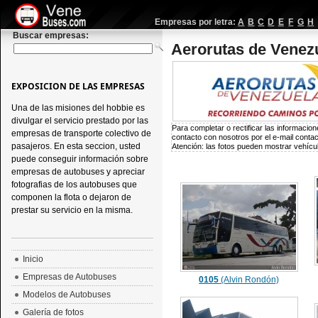
Empresas por letra:
A
B
C
D
E
F
G
H
Buscar empresas:
Aerorutas de Venez
EXPOSICION DE LAS EMPRESAS
Una de las misiones del hobbie es
divulgar el servicio prestado por las
Para completar o rectificar las informaci
empresas de transporte colectivo de
contacto con nosotros por el e-mail
conta
pasajeros. En esta seccion, usted
Atención: las fotos pueden mostrar vehícul
puede conseguir información sobre
empresas de autobuses y apreciar
fotografias de los autobuses que
componen la flota o dejaron de
prestar su servicio en la misma.
Inicio
Empresas de Autobuses
0105
(Alvin Rondón)
Modelos de Autobuses
Galería de fotos