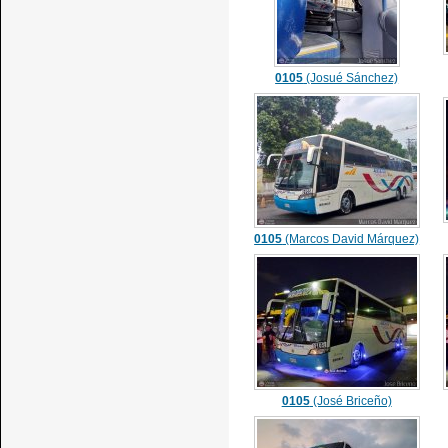
0105
(Josué Sánchez)
0105
(Marcos David Márquez)
0105
(José Briceño)