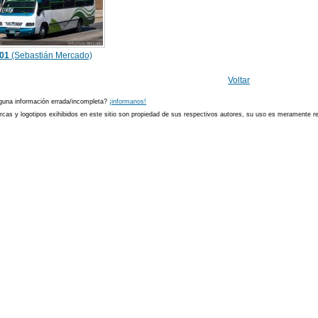
01
(Sebastián Mercado)
Voltar
guna información errada/incompleta?
¡informanos!
cas y logotipos exihibidos en este sitio son propiedad de sus respectivos autores, su uso es meramente ref