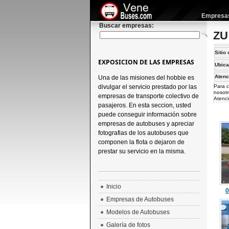
Empresas 
Buscar empresas:
ZU 
Sitio 
EXPOSICION DE LAS EMPRESAS
Ubica
Atenc
Una de las misiones del hobbie es
divulgar el servicio prestado por las
Para c
nosotr
empresas de transporte colectivo de
Atenci
pasajeros. En esta seccion, usted
puede conseguir información sobre
empresas de autobuses y apreciar
fotografias de los autobuses que
componen la flota o dejaron de
prestar su servicio en la misma.
Inicio
0
Empresas de Autobuses
Modelos de Autobuses
Galería de fotos