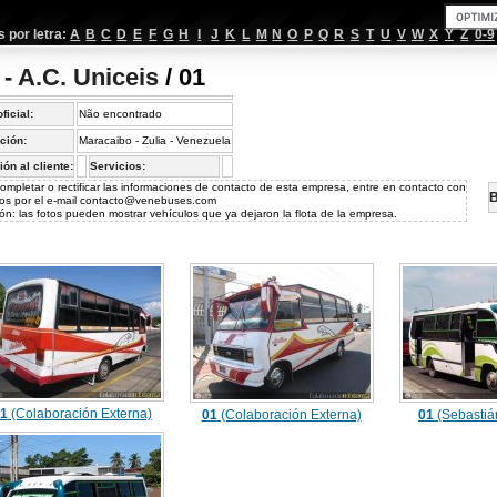
por letra:
A
B
C
D
E
F
G
H
I
J
K
L
M
N
O
P
Q
R
S
T
U
V
W
X
Y
Z
0-9
- A.C. Uniceis
/ 01
oficial:
Não encontrado
ción:
Maracaibo - Zulia - Venezuela
ión al cliente:
Servicios:
ompletar o rectificar las informaciones de contacto de esta empresa, entre en contacto con
B
os por el e-mail
contacto@venebuses.com
ón: las fotos pueden mostrar vehículos que ya dejaron la flota de la empresa.
1
(Colaboración Externa)
01
(Colaboración Externa)
01
(Sebastiá