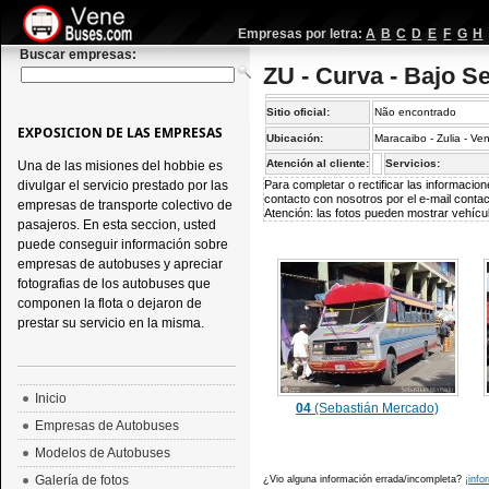
Empresas por letra:
A
B
C
D
E
F
G
H
Buscar empresas:
ZU - Curva - Bajo S
Sitio oficial:
Não encontrado
EXPOSICION DE LAS EMPRESAS
Ubicación:
Maracaibo - Zulia - Ve
Atención al cliente:
Servicios:
Una de las misiones del hobbie es
divulgar el servicio prestado por las
Para completar o rectificar las informaci
contacto con nosotros por el e-mail
conta
empresas de transporte colectivo de
Atención: las fotos pueden mostrar vehícul
pasajeros. En esta seccion, usted
puede conseguir información sobre
empresas de autobuses y apreciar
fotografias de los autobuses que
componen la flota o dejaron de
prestar su servicio en la misma.
Inicio
04
(Sebastián Mercado)
Empresas de Autobuses
Modelos de Autobuses
Galería de fotos
¿Vio alguna información errada/incompleta?
¡info