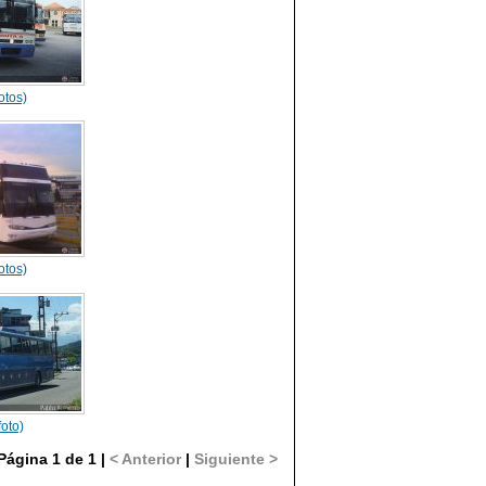
otos)
otos)
foto)
Página 1 de 1 |
< Anterior
|
Siguiente >