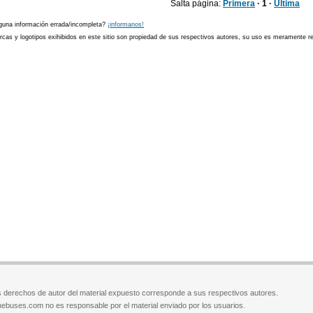
Salta página:
Primera
· 1 ·
Última
guna información errada/incompleta?
¡informanos!
cas y logotipos exihibidos en este sitio son propiedad de sus respectivos autores, su uso es meramente ref
 derechos de autor del material expuesto corresponde a sus respectivos autores.
ebuses.com no es responsable por el material enviado por los usuarios.