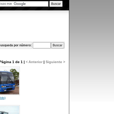
usqueda por número:
Página 1 de 1 |
< Anterior
|
Siguiente >
foto)