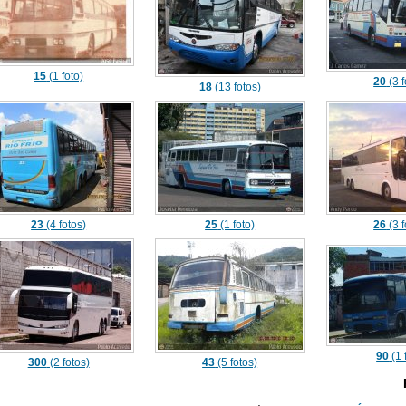
15
(1 foto)
20
(3 f
18
(13 fotos)
23
(4 fotos)
25
(1 foto)
26
(3 f
90
(1 
300
(2 fotos)
43
(5 fotos)