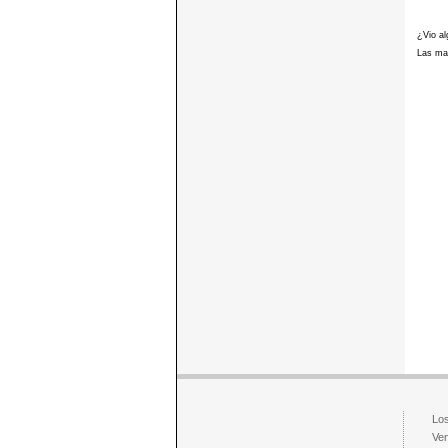
¿Vio al
Las mar
Los
Ven