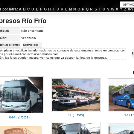
por letra:
A
B
C
D
E
F
G
H
I
J
K
L
M
N
O
P
Q
R
S
T
U
V
W
X
Y
Z
0-9
presos Río Frío
oficial:
Não encontrado
ción:
Venezuela
ión al cliente:
Servicios:
ompletar o rectificar las informaciones de contacto de esta empresa, entre en contacto con
B
os por el e-mail
contacto@venebuses.com
ón: las fotos pueden mostrar vehículos que ya dejaron la flota de la empresa.
11
(1 foto)
12
(1 
044
(2 fotos)