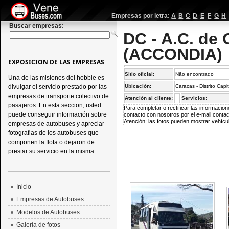
Empresas por letra:
A
B
C
D
E
F
G
H
Buscar empresas:
DC - A.C. de
(ACCONDIA)
EXPOSICION DE LAS EMPRESAS
Sitio oficial:
Não encontrado
Una de las misiones del hobbie es
divulgar el servicio prestado por las
Ubicación:
Caracas - Distrito Capi
empresas de transporte colectivo de
Atención al cliente:
Servicios:
pasajeros. En esta seccion, usted
Para completar o rectificar las informaci
puede conseguir información sobre
contacto con nosotros por el e-mail
conta
Atención: las fotos pueden mostrar vehícul
empresas de autobuses y apreciar
fotografias de los autobuses que
componen la flota o dejaron de
prestar su servicio en la misma.
Inicio
Empresas de Autobuses
Modelos de Autobuses
Galería de fotos