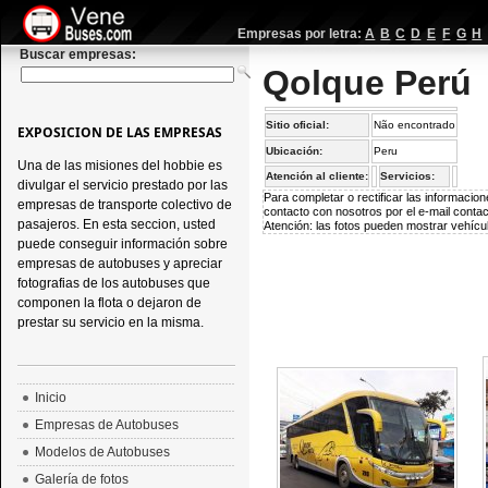
Empresas por letra:
A
B
C
D
E
F
G
H
Buscar empresas:
Qolque Perú
Sitio oficial:
Não encontrado
EXPOSICION DE LAS EMPRESAS
Ubicación:
Peru
Una de las misiones del hobbie es
Atención al cliente:
Servicios:
divulgar el servicio prestado por las
Para completar o rectificar las informaci
empresas de transporte colectivo de
contacto con nosotros por el e-mail
conta
pasajeros. En esta seccion, usted
Atención: las fotos pueden mostrar vehícul
puede conseguir información sobre
empresas de autobuses y apreciar
fotografias de los autobuses que
componen la flota o dejaron de
prestar su servicio en la misma.
Inicio
Empresas de Autobuses
Modelos de Autobuses
Galería de fotos