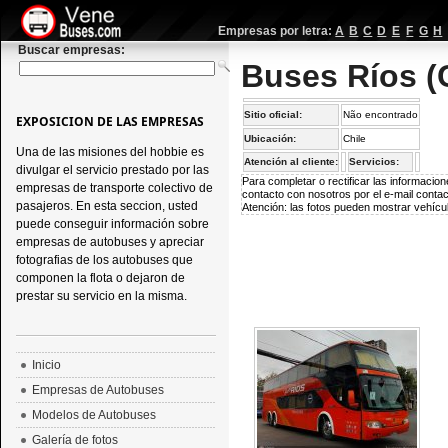
Empresas por letra:
A
B
C
D
E
F
G
H
Buscar empresas:
Buses Ríos (C
Sitio oficial:
Não encontrado
EXPOSICION DE LAS EMPRESAS
Ubicación:
Chile
Una de las misiones del hobbie es
Atención al cliente:
Servicios:
divulgar el servicio prestado por las
Para completar o rectificar las informaci
empresas de transporte colectivo de
contacto con nosotros por el e-mail
conta
pasajeros. En esta seccion, usted
Atención: las fotos pueden mostrar vehícul
puede conseguir información sobre
empresas de autobuses y apreciar
fotografias de los autobuses que
componen la flota o dejaron de
prestar su servicio en la misma.
Inicio
Empresas de Autobuses
Modelos de Autobuses
Galería de fotos