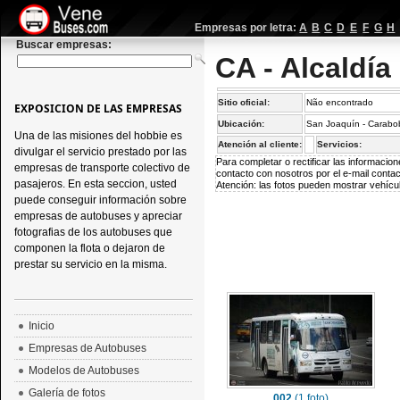
Empresas por letra:
A
B
C
D
E
F
G
H
Buscar empresas:
CA - Alcaldí
Sitio oficial:
Não encontrado
EXPOSICION DE LAS EMPRESAS
Ubicación:
San Joaquín - Carabo
Una de las misiones del hobbie es
Atención al cliente:
Servicios:
divulgar el servicio prestado por las
Para completar o rectificar las informaci
empresas de transporte colectivo de
contacto con nosotros por el e-mail
conta
pasajeros. En esta seccion, usted
Atención: las fotos pueden mostrar vehícul
puede conseguir información sobre
empresas de autobuses y apreciar
fotografias de los autobuses que
componen la flota o dejaron de
prestar su servicio en la misma.
Inicio
Empresas de Autobuses
Modelos de Autobuses
Galería de fotos
002
(1 foto)