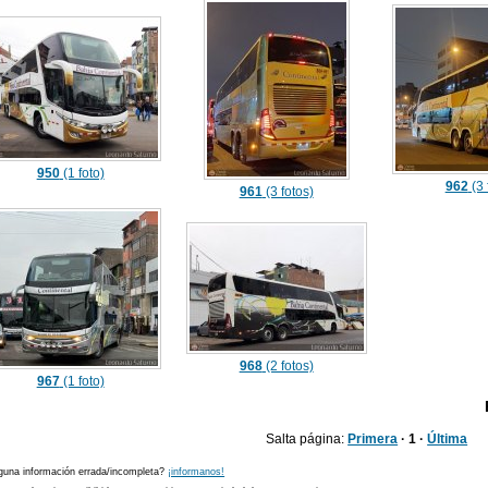
950
(1 foto)
962
(3 
961
(3 fotos)
968
(2 fotos)
967
(1 foto)
Salta página:
Primera
· 1 ·
Última
guna información errada/incompleta?
¡informanos!