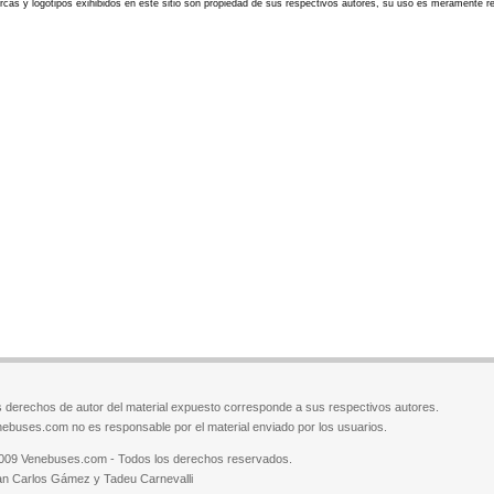
cas y logotipos exihibidos en este sitio son propiedad de sus respectivos autores, su uso es meramente ref
 derechos de autor del material expuesto corresponde a sus respectivos autores.
ebuses.com no es responsable por el material enviado por los usuarios.
009 Venebuses.com - Todos los derechos reservados.
n Carlos Gámez y Tadeu Carnevalli