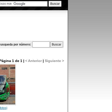
usqueda por número:
Página 1 de 1 |
< Anterior
|
Siguiente >
fotos)