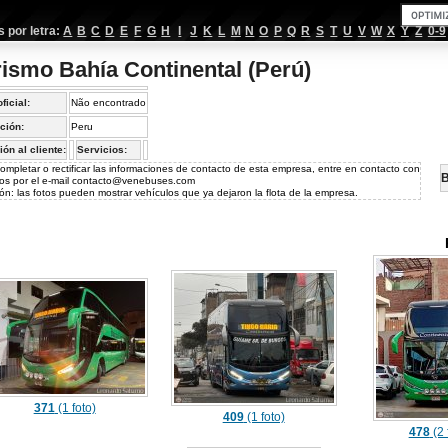
por letra:
A
B
C
D
E
F
G
H
I
J
K
L
M
N
O
P
Q
R
S
T
U
V
W
X
Y
Z
0-9
rismo Bahía Continental (Perú)
oficial:
Não encontrado
ción:
Peru
ión al cliente:
Servicios:
ompletar o rectificar las informaciones de contacto de esta empresa, entre en contacto con
B
os por el e-mail
contacto@venebuses.com
ón: las fotos pueden mostrar vehículos que ya dejaron la flota de la empresa.
371
(1 foto)
409
(1 foto)
478
(2 