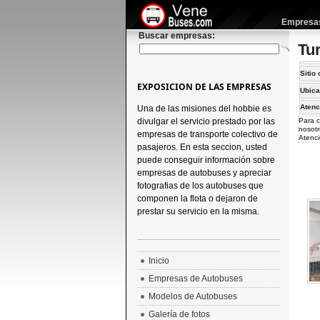
Empresas 
Buscar empresas:
Tu
Sitio 
EXPOSICION DE LAS EMPRESAS
Ubica
Atenc
Una de las misiones del hobbie es
divulgar el servicio prestado por las
Para c
nosotr
empresas de transporte colectivo de
Atenci
pasajeros. En esta seccion, usted
puede conseguir información sobre
empresas de autobuses y apreciar
fotografias de los autobuses que
componen la flota o dejaron de
prestar su servicio en la misma.
Inicio
Empresas de Autobuses
Modelos de Autobuses
Galería de fotos