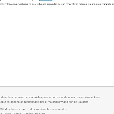
cas y logotipos exihibidos en este sitio son propiedad de sus respectivos autores, su uso es meramente ref
 derechos de autor del material expuesto corresponde a sus respectivos autores.
ebuses.com no es responsable por el material enviado por los usuarios.
009 Venebuses.com - Todos los derechos reservados.
n Carlos Gámez y Tadeu Carnevalli