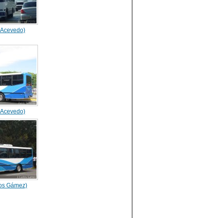
 Acevedo)
 Acevedo)
los Gámez)