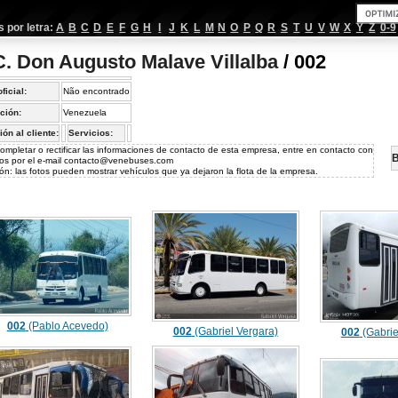
por letra:
A
B
C
D
E
F
G
H
I
J
K
L
M
N
O
P
Q
R
S
T
U
V
W
X
Y
Z
0-9
C. Don Augusto Malave Villalba
/ 002
oficial:
Não encontrado
ción:
Venezuela
ión al cliente:
Servicios:
ompletar o rectificar las informaciones de contacto de esta empresa, entre en contacto con
B
os por el e-mail
contacto@venebuses.com
ón: las fotos pueden mostrar vehículos que ya dejaron la flota de la empresa.
002
(Pablo Acevedo)
002
(Gabriel Vergara)
002
(Gabrie