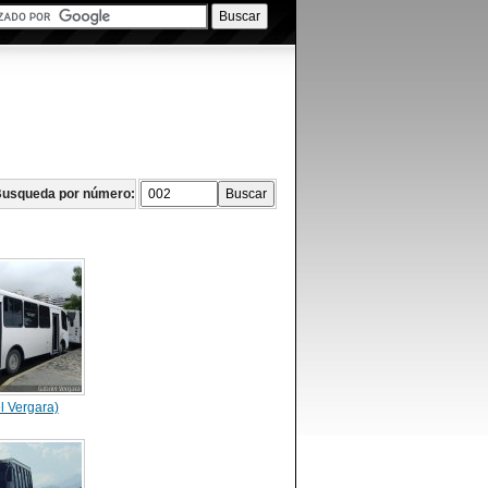
usqueda por número:
l Vergara)