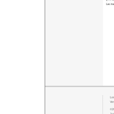
Las mar
Los
Ven
©2
Jua