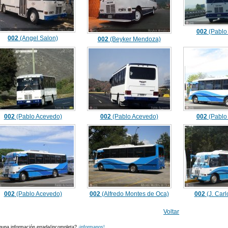
002
(Pablo
002
(Angel Salon)
002
(Beyker Mendoza)
002
(Pablo Acevedo)
002
(Pablo Acevedo)
002
(Pablo
002
(Pablo Acevedo)
002
(Alfredo Montes de Oca)
002
(J. Car
Voltar
guna información errada/incompleta?
¡informanos!