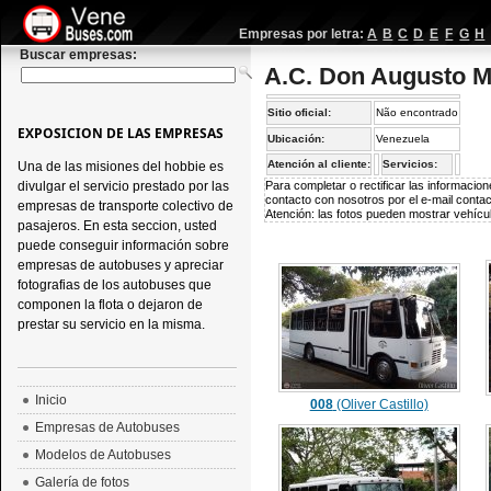
Empresas por letra:
A
B
C
D
E
F
G
H
Buscar empresas:
A.C. Don Augusto Ma
Sitio oficial:
Não encontrado
EXPOSICION DE LAS EMPRESAS
Ubicación:
Venezuela
Atención al cliente:
Servicios:
Una de las misiones del hobbie es
divulgar el servicio prestado por las
Para completar o rectificar las informaci
contacto con nosotros por el e-mail
conta
empresas de transporte colectivo de
Atención: las fotos pueden mostrar vehícul
pasajeros. En esta seccion, usted
puede conseguir información sobre
empresas de autobuses y apreciar
fotografias de los autobuses que
componen la flota o dejaron de
prestar su servicio en la misma.
Inicio
008
(Oliver Castillo)
Empresas de Autobuses
Modelos de Autobuses
Galería de fotos