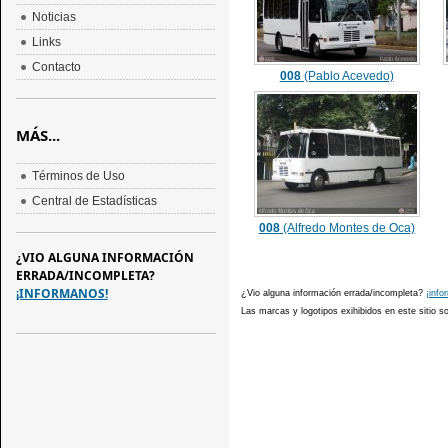
Noticias
Links
Contacto
008
(Pablo Acevedo)
MÁS...
Términos de Uso
Central de Estadísticas
008
(Alfredo Montes de Oca)
¿VIO ALGUNA INFORMACIÓN
ERRADA/INCOMPLETA?
¡INFORMANOS!
¿Vio alguna información errada/incompleta?
¡info
Las marcas y logotipos exihibidos en este sitio 