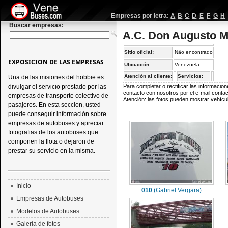
Empresas por letra:
A
B
C
D
E
F
G
H
Buscar empresas:
A.C. Don Augusto Ma
Sitio oficial:
Não encontrado
EXPOSICION DE LAS EMPRESAS
Ubicación:
Venezuela
Atención al cliente:
Servicios:
Una de las misiones del hobbie es
divulgar el servicio prestado por las
Para completar o rectificar las informaci
contacto con nosotros por el e-mail
conta
empresas de transporte colectivo de
Atención: las fotos pueden mostrar vehícul
pasajeros. En esta seccion, usted
puede conseguir información sobre
empresas de autobuses y apreciar
fotografias de los autobuses que
componen la flota o dejaron de
prestar su servicio en la misma.
Inicio
010
(Gabriel Vergara)
Empresas de Autobuses
Modelos de Autobuses
Galería de fotos