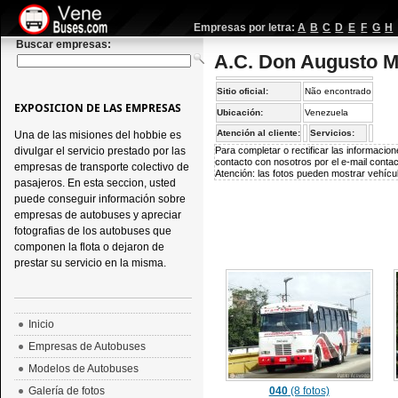
Empresas por letra:
A
B
C
D
E
F
G
H
Buscar empresas:
A.C. Don Augusto Ma
Sitio oficial:
Não encontrado
EXPOSICION DE LAS EMPRESAS
Ubicación:
Venezuela
Atención al cliente:
Servicios:
Una de las misiones del hobbie es
divulgar el servicio prestado por las
Para completar o rectificar las informaci
contacto con nosotros por el e-mail
conta
empresas de transporte colectivo de
Atención: las fotos pueden mostrar vehícul
pasajeros. En esta seccion, usted
puede conseguir información sobre
empresas de autobuses y apreciar
fotografias de los autobuses que
componen la flota o dejaron de
prestar su servicio en la misma.
Inicio
Empresas de Autobuses
Modelos de Autobuses
Galería de fotos
040
(8 fotos)