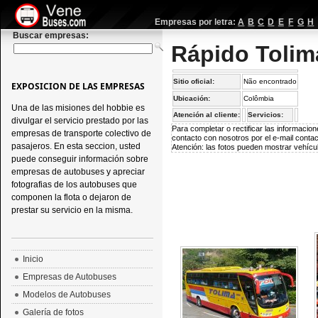
Empresas por letra:
A
B
C
D
E
F
G
H
Buscar empresas:
Rápido Tolim
Sitio oficial:
Não encontrado
EXPOSICION DE LAS EMPRESAS
Ubicación:
Colômbia
Una de las misiones del hobbie es
Atención al cliente:
Servicios:
divulgar el servicio prestado por las
Para completar o rectificar las informaci
empresas de transporte colectivo de
contacto con nosotros por el e-mail
conta
pasajeros. En esta seccion, usted
Atención: las fotos pueden mostrar vehícul
puede conseguir información sobre
empresas de autobuses y apreciar
fotografias de los autobuses que
componen la flota o dejaron de
prestar su servicio en la misma.
Inicio
Empresas de Autobuses
Modelos de Autobuses
Galería de fotos