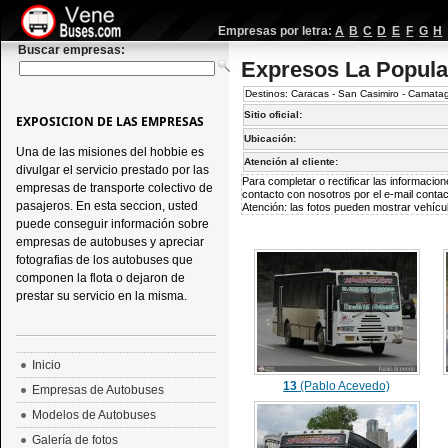
Empresas por letra:
A
B
C
D
E
F
G
H
Buscar empresas:
Expresos La Popula
Destinos: Caracas - San Casimiro - Camatag
Sitio oficial:
EXPOSICION DE LAS EMPRESAS
Ubicación:
Una de las misiones del hobbie es
Atención al cliente:
divulgar el servicio prestado por las
Para completar o rectificar las informaci
empresas de transporte colectivo de
contacto con nosotros por el e-mail
conta
pasajeros. En esta seccion, usted
Atención: las fotos pueden mostrar vehícul
puede conseguir información sobre
empresas de autobuses y apreciar
fotografias de los autobuses que
componen la flota o dejaron de
prestar su servicio en la misma.
Inicio
13
(Pablo Acevedo)
Empresas de Autobuses
Modelos de Autobuses
Galería de fotos