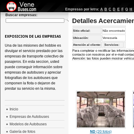
Empresas por letra:
A
B
C
D
E
F
G
H
Buscar empresas:
Detalles Acercami
Sitio oficial:
Não encontrado
EXPOSICION DE LAS EMPRESAS
Ubicación:
Venezuela
Atención al cliente:
Servicios:
Una de las misiones del hobbie es
divulgar el servicio prestado por las
Para completar o rectificar las informaci
contacto con nosotros por el e-mail
conta
empresas de transporte colectivo de
Atención: las fotos pueden mostrar vehícul
pasajeros. En esta seccion, usted
puede conseguir información sobre
empresas de autobuses y apreciar
fotografias de los autobuses que
componen la flota o dejaron de
prestar su servicio en la misma.
Inicio
Empresas de Autobuses
Modelos de Autobuses
Galería de fotos
ND
(20 fotos)