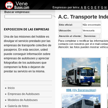
Empresas por letra:
A
B
C
D
E
F
G
H
Buscar empresas:
A.C. Transporte In
Sitio oficial:
Não encontrado
EXPOSICION DE LAS EMPRESAS
Ubicación:
Venezuela
Atención al cliente:
Servicios:
Una de las misiones del hobbie es
divulgar el servicio prestado por las
Para completar o rectificar las informaci
contacto con nosotros por el e-mail
conta
empresas de transporte colectivo de
Atención: las fotos pueden mostrar vehícul
pasajeros. En esta seccion, usted
puede conseguir información sobre
empresas de autobuses y apreciar
fotografias de los autobuses que
componen la flota o dejaron de
prestar su servicio en la misma.
Inicio
006
(Aly Baranauskas)
Empresas de Autobuses
Modelos de Autobuses
Galería de fotos