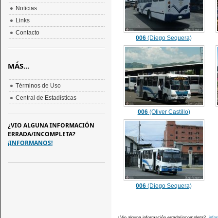
Noticias
Links
Contacto
006
(Diego Sequera)
MÁS...
Términos de Uso
Central de Estadísticas
006
(Oliver Castillo)
¿VIO ALGUNA INFORMACIÓN
ERRADA/INCOMPLETA?
¡INFORMANOS!
006
(Diego Sequera)
¿Vio alguna información errada/incompleta?
¡info