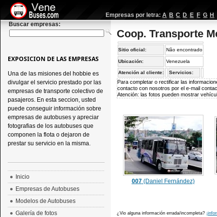
Empresas por letra:
A
B
C
D
E
F
G
H
Buscar empresas:
Coop. Transporte M
Sitio oficial:
Não encontrado
EXPOSICION DE LAS EMPRESAS
Ubicación:
Venezuela
Atención al cliente:
Servicios:
Una de las misiones del hobbie es
divulgar el servicio prestado por las
Para completar o rectificar las informaci
contacto con nosotros por el e-mail
conta
empresas de transporte colectivo de
Atención: las fotos pueden mostrar vehícul
pasajeros. En esta seccion, usted
puede conseguir información sobre
empresas de autobuses y apreciar
fotografias de los autobuses que
componen la flota o dejaron de
prestar su servicio en la misma.
Inicio
007
(Daniel Fernández)
Empresas de Autobuses
Modelos de Autobuses
Galería de fotos
¿Vio alguna información errada/incompleta?
¡info