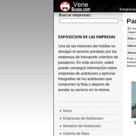
Empresas 
Buscar empresas:
Pa
En es
rogam
EXPOSICION DE LAS EMPRESAS
Sitio 
Una de las misiones del hobbie es
Ubica
divulgar el servicio prestado por las
Atenc
empresas de transporte colectivo de
Para c
pasajeros. En esta seccion, usted
nosotr
Atenci
puede conseguir información sobre
empresas de autobuses y apreciar
fotografias de los autobuses que
componen la flota o dejaron de
prestar su servicio en la misma.
Inicio
Empresas de Autobuses
Modelos de Autobuses
Galería de fotos