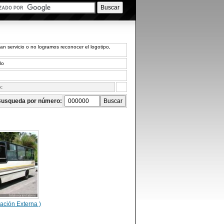
 servicio o no logramos reconocer el logotipo,
do
s:
usqueda por número:
ación Externa )