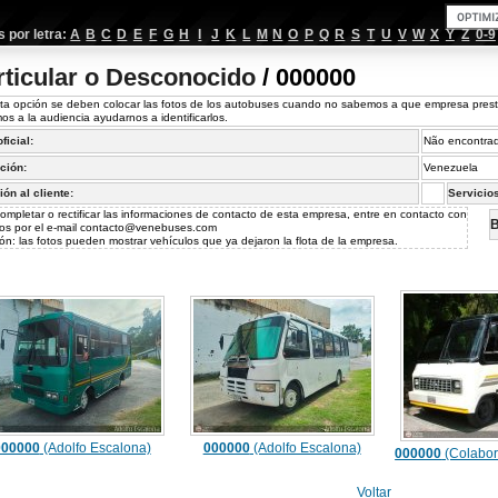
por letra:
A
B
C
D
E
F
G
H
I
J
K
L
M
N
O
P
Q
R
S
T
U
V
W
X
Y
Z
0-9
rticular o Desconocido
/ 000000
ta opción se deben colocar las fotos de los autobuses cuando no sabemos a que empresa prestan
os a la audiencia ayudarnos a identificarlos.
oficial:
Não encontra
ción:
Venezuela
ión al cliente:
Servicio
ompletar o rectificar las informaciones de contacto de esta empresa, entre en contacto con
B
os por el e-mail
contacto@venebuses.com
ón: las fotos pueden mostrar vehículos que ya dejaron la flota de la empresa.
000000
(Adolfo Escalona)
000000
(Adolfo Escalona)
000000
(Colabor
Voltar