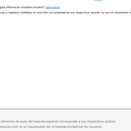
guna información errada/incompleta?
¡informanos!
cas y logotipos exihibidos en este sitio son propiedad de sus respectivos autores, su uso es meramente ref
 derechos de autor del material expuesto corresponde a sus respectivos autores.
ebuses.com no es responsable por el material enviado por los usuarios.