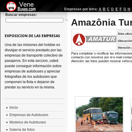
Empresas por letra:
A
B
C
D
E
F
G
H
Buscar empresas:
Amazônia Tu
Sitio ofici
EXPOSICION DE LAS EMPRESAS
Ubicación
Una de las misiones del hobbie es
Atención a
divulgar el servicio prestado por las
Para completar o rectificar las informaci
empresas de transporte colectivo de
contacto con nosotros por el e-mail
conta
pasajeros. En esta seccion, usted
Atención: las fotos pueden mostrar vehícul
puede conseguir información sobre
empresas de autobuses y apreciar
fotografias de los autobuses que
componen la flota o dejaron de
prestar su servicio en la misma.
Inicio
Empresas de Autobuses
Modelos de Autobuses
Galería de fotos