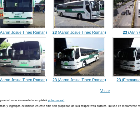
Aaron Josue Tineo Roman)
23
(Aaron Josue Tineo Roman)
23
(Alvin
Aaron Josue Tineo Roman)
23
(Aaron Josue Tineo Roman)
23
(Emmanuel
Voltar
guna información errada/incompleta?
¡informanos!
cas y logotipos exihibidos en este sitio son propiedad de sus respectivos autores, su uso es meramente ref