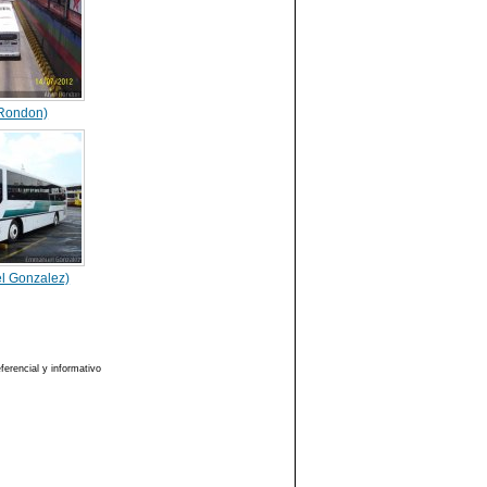
 Rondon)
 Gonzalez)
erencial y informativo