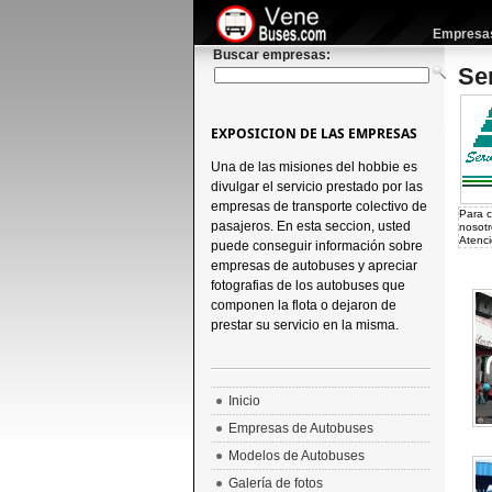
Empresas 
Buscar empresas:
Se
EXPOSICION DE LAS EMPRESAS
Una de las misiones del hobbie es
divulgar el servicio prestado por las
empresas de transporte colectivo de
Para c
pasajeros. En esta seccion, usted
nosotr
Atenci
puede conseguir información sobre
empresas de autobuses y apreciar
fotografias de los autobuses que
componen la flota o dejaron de
prestar su servicio en la misma.
Inicio
Empresas de Autobuses
Modelos de Autobuses
Galería de fotos