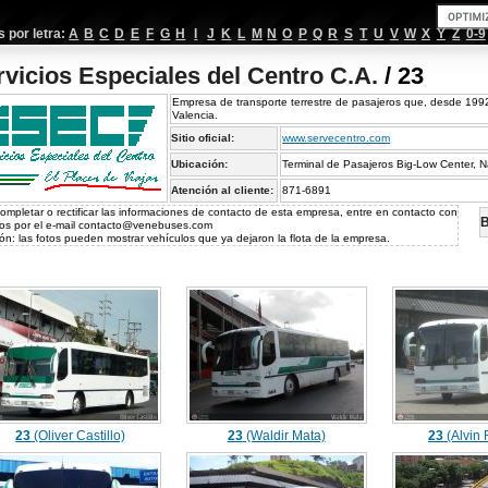
por letra:
A
B
C
D
E
F
G
H
I
J
K
L
M
N
O
P
Q
R
S
T
U
V
W
X
Y
Z
0-9
rvicios Especiales del Centro C.A.
/ 23
Empresa de transporte terrestre de pasajeros que, desde 199
Valencia.
Sitio oficial:
www.servecentro.com
Ubicación:
Terminal de Pasajeros Big-Low Center, N
Atención al cliente:
871-6891
ompletar o rectificar las informaciones de contacto de esta empresa, entre en contacto con
B
os por el e-mail
contacto@venebuses.com
ón: las fotos pueden mostrar vehículos que ya dejaron la flota de la empresa.
23
(Oliver Castillo)
23
(Waldir Mata)
23
(Alvin