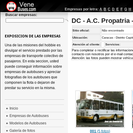
Empresas por letra:
A
B
C
D
E
F
G
H
Buscar empresas:
DC - A.C. Propatria 
Sitio oficial:
Não encontrado
EXPOSICION DE LAS EMPRESAS
Ubicación:
Caracas - Distrito Capi
Atención al cliente:
Servicios:
Una de las misiones del hobbie es
divulgar el servicio prestado por las
Para completar o rectificar las informaci
contacto con nosotros por el e-mail
conta
empresas de transporte colectivo de
Atención: las fotos pueden mostrar vehícul
pasajeros. En esta seccion, usted
puede conseguir información sobre
empresas de autobuses y apreciar
fotografias de los autobuses que
componen la flota o dejaron de
prestar su servicio en la misma.
Inicio
Empresas de Autobuses
Modelos de Autobuses
Galería de fotos
001
(5 fotos)