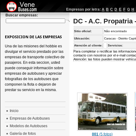
Empresas por letra:
A
B
C
D
E
F
G
H
Buscar empresas:
DC - A.C. Propatria 
Sitio oficial:
Não encontrado
EXPOSICION DE LAS EMPRESAS
Ubicación:
Caracas - Distrito Capi
Atención al cliente:
Servicios:
Una de las misiones del hobbie es
divulgar el servicio prestado por las
Para completar o rectificar las informaci
contacto con nosotros por el e-mail
conta
empresas de transporte colectivo de
Atención: las fotos pueden mostrar vehícul
pasajeros. En esta seccion, usted
puede conseguir información sobre
empresas de autobuses y apreciar
fotografias de los autobuses que
componen la flota o dejaron de
prestar su servicio en la misma.
Inicio
Empresas de Autobuses
Modelos de Autobuses
Galería de fotos
001
(5 fotos)