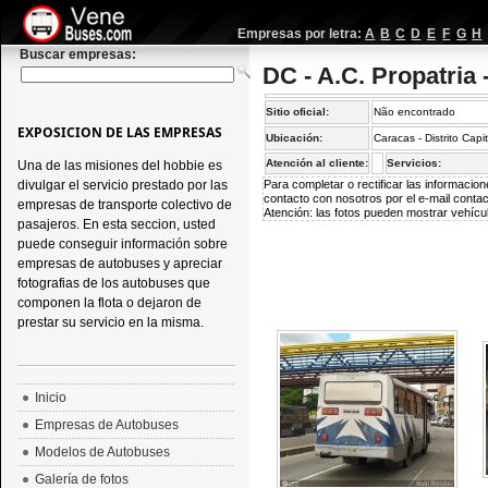
Empresas por letra:
A
B
C
D
E
F
G
H
Buscar empresas:
DC - A.C. Propatria 
Sitio oficial:
Não encontrado
EXPOSICION DE LAS EMPRESAS
Ubicación:
Caracas - Distrito Capi
Atención al cliente:
Servicios:
Una de las misiones del hobbie es
divulgar el servicio prestado por las
Para completar o rectificar las informaci
contacto con nosotros por el e-mail
conta
empresas de transporte colectivo de
Atención: las fotos pueden mostrar vehícul
pasajeros. En esta seccion, usted
puede conseguir información sobre
empresas de autobuses y apreciar
fotografias de los autobuses que
componen la flota o dejaron de
prestar su servicio en la misma.
Inicio
Empresas de Autobuses
Modelos de Autobuses
Galería de fotos