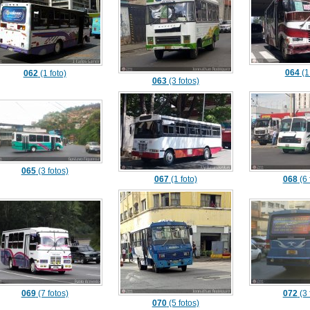
064
(1
062
(1 foto)
063
(3 fotos)
065
(3 fotos)
067
(1 foto)
068
(6 
069
(7 fotos)
072
(3 
070
(5 fotos)