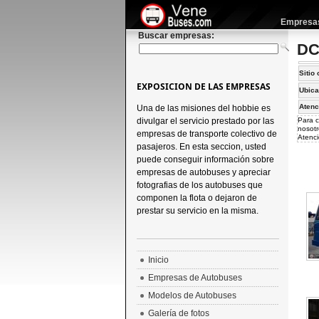
Empresas 
Buscar empresas:
DC 
Sitio 
EXPOSICION DE LAS EMPRESAS
Ubica
Atenc
Una de las misiones del hobbie es
divulgar el servicio prestado por las
Para c
nosotr
empresas de transporte colectivo de
Atenci
pasajeros. En esta seccion, usted
puede conseguir información sobre
empresas de autobuses y apreciar
fotografias de los autobuses que
componen la flota o dejaron de
prestar su servicio en la misma.
Inicio
Empresas de Autobuses
Modelos de Autobuses
Galería de fotos