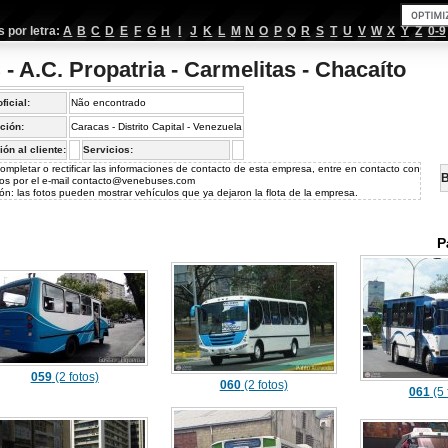
por letra:
A
B
C
D
E
F
G
H
I
J
K
L
M
N
O
P
Q
R
S
T
U
V
W
X
Y
Z
0-9
- A.C. Propatria - Carmelitas - Chacaíto
oficial:
Não encontrado
ción:
Caracas - Distrito Capital - Venezuela
ión al cliente:
Servicios:
ompletar o rectificar las informaciones de contacto de esta empresa, entre en contacto con
B
os por el e-mail
contacto@venebuses.com
ón: las fotos pueden mostrar vehículos que ya dejaron la flota de la empresa.
P
059
(2 fotos)
060
(2 fotos)
061
(5 