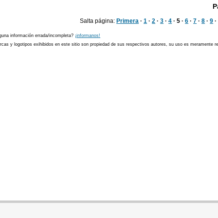
P
Salta página:
Primera
·
1
·
2
·
3
·
4
· 5 ·
6
·
7
·
8
·
9
guna información errada/incompleta?
¡informanos!
cas y logotipos exihibidos en este sitio son propiedad de sus respectivos autores, su uso es meramente ref