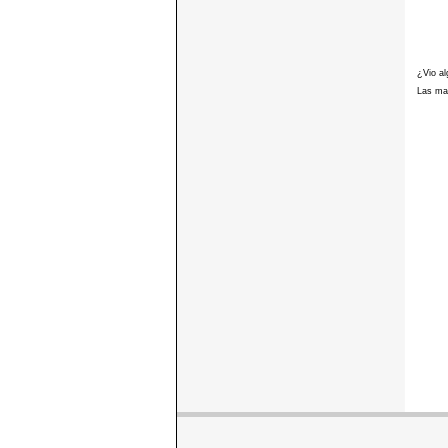
¿Vio al
Las mar