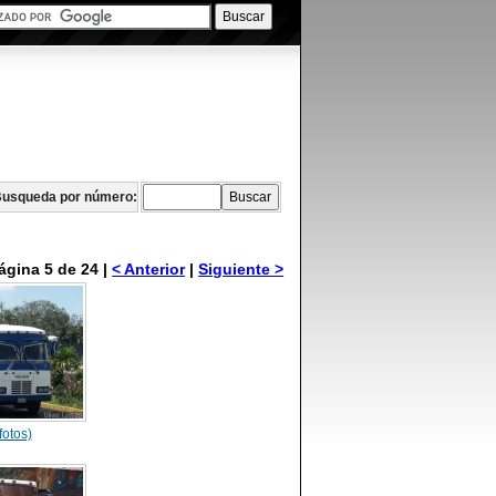
usqueda por número:
ágina 5 de 24 |
< Anterior
|
Siguiente >
fotos)