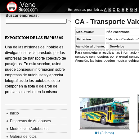
Empresas por letra:
A
B
C
D
E
F
G
H
Buscar empresas:
CA - Transporte Val
Sitio oficial:
Não encontrado
EXPOSICION DE LAS EMPRESAS
Ubicación:
Valencia - Carabobo -
Atención al cliente:
Servicios:
Una de las misiones del hobbie es
divulgar el servicio prestado por las
Para completar o rectificar las informaci
contacto con nosotros por el e-mail
conta
empresas de transporte colectivo de
Atención: las fotos pueden mostrar vehícul
pasajeros. En esta seccion, usted
puede conseguir información sobre
empresas de autobuses y apreciar
fotografias de los autobuses que
componen la flota o dejaron de
prestar su servicio en la misma.
Inicio
Empresas de Autobuses
Modelos de Autobuses
01
(3 fotos)
Galería de fotos