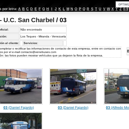
por letra:
A
B
C
D
E
F
G
H
I
J
K
L
M
N
O
P
Q
R
S
T
U
V
W
X
Y
Z
0-9
 - U.C. San Charbel
/ 03
oficial:
Não encontrado
ción:
Los Teques - Miranda - Venezuela
ión al cliente:
Servicios:
ompletar o rectificar las informaciones de contacto de esta empresa, entre en contacto con
B
os por el e-mail
contacto@venebuses.com
ón: las fotos pueden mostrar vehículos que ya dejaron la flota de la empresa.
03
(Daniel Fajardo)
03
(Daniel Fajardo)
03
(Alfredo Mo