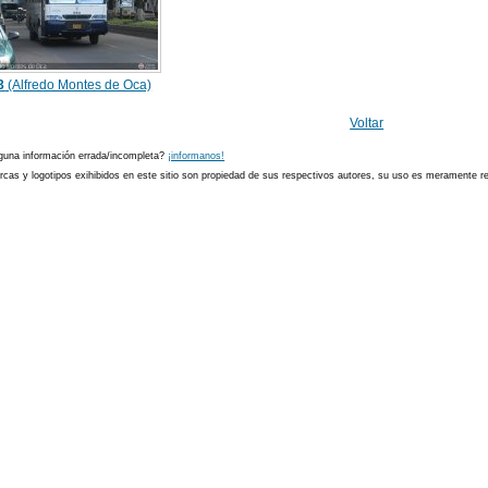
3
(Alfredo Montes de Oca)
Voltar
guna información errada/incompleta?
¡informanos!
cas y logotipos exihibidos en este sitio son propiedad de sus respectivos autores, su uso es meramente ref