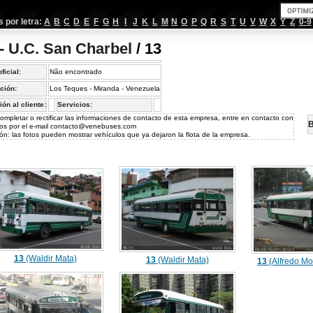
por letra:
A
B
C
D
E
F
G
H
I
J
K
L
M
N
O
P
Q
R
S
T
U
V
W
X
Y
Z
0-9
 - U.C. San Charbel
/ 13
oficial:
Não encontrado
ción:
Los Teques - Miranda - Venezuela
ión al cliente:
Servicios:
ompletar o rectificar las informaciones de contacto de esta empresa, entre en contacto con
B
os por el e-mail
contacto@venebuses.com
ón: las fotos pueden mostrar vehículos que ya dejaron la flota de la empresa.
13
(Waldir Mata)
13
(Waldir Mata)
13
(Alfredo Mo