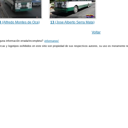
3
(Alfredo Montes de Oca)
13
(Jose Alberto Serra Mata)
Voltar
guna información errada/incompleta?
¡informanos!
cas y logotipos exihibidos en este sitio son propiedad de sus respectivos autores, su uso es meramente ref