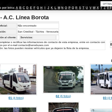
por letra:
A
B
C
D
E
F
G
H
I
J
K
L
M
N
O
P
Q
R
S
T
U
V
W
X
Y
Z
0-9
- A.C. Línea Borota
oficial:
Não encontrado
ción:
San Cristóbal - Táchira - Venezuela
ión al cliente:
Servicios:
ompletar o rectificar las informaciones de contacto de esta empresa, entre en contacto con
B
os por el e-mail
contacto@venebuses.com
ón: las fotos pueden mostrar vehículos que ya dejaron la flota de la empresa.
02
(6 fotos)
01
(4 fotos)
03
(4 f