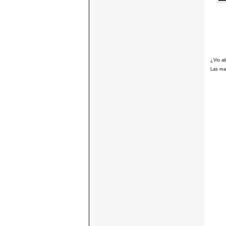
¿Vio al
Las mar