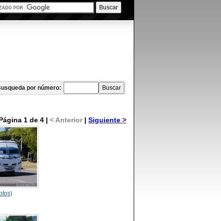
usqueda por número:
Página 1 de 4 |
< Anterior
|
Siguiente >
otos)