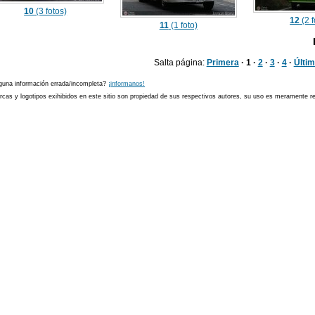
10
(3 fotos)
12
(2 f
11
(1 foto)
Salta página:
Primera
· 1 ·
2
·
3
·
4
·
Últi
guna información errada/incompleta?
¡informanos!
cas y logotipos exihibidos en este sitio son propiedad de sus respectivos autores, su uso es meramente ref