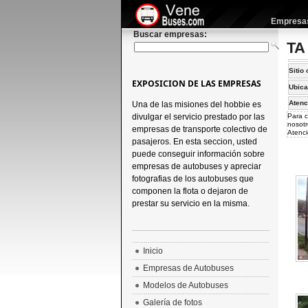
Empresas 
Buscar empresas:
TA 
Sitio 
EXPOSICION DE LAS EMPRESAS
Ubica
Atenc
Una de las misiones del hobbie es
divulgar el servicio prestado por las
Para c
nosotr
empresas de transporte colectivo de
Atenci
pasajeros. En esta seccion, usted
puede conseguir información sobre
empresas de autobuses y apreciar
fotografias de los autobuses que
componen la flota o dejaron de
prestar su servicio en la misma.
Inicio
Empresas de Autobuses
Modelos de Autobuses
Galería de fotos