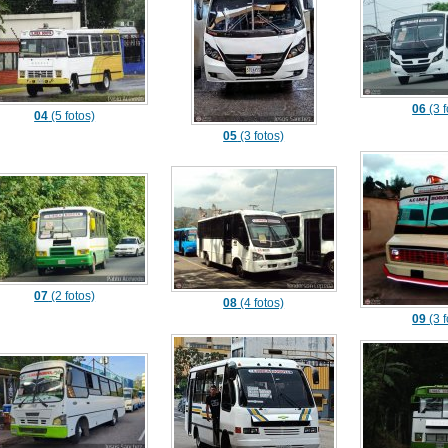
06
(3 f
04
(5 fotos)
05
(3 fotos)
07
(2 fotos)
08
(4 fotos)
09
(3 f