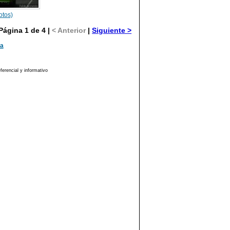
otos)
Página 1 de 4 |
< Anterior
|
Siguiente >
ma
erencial y informativo