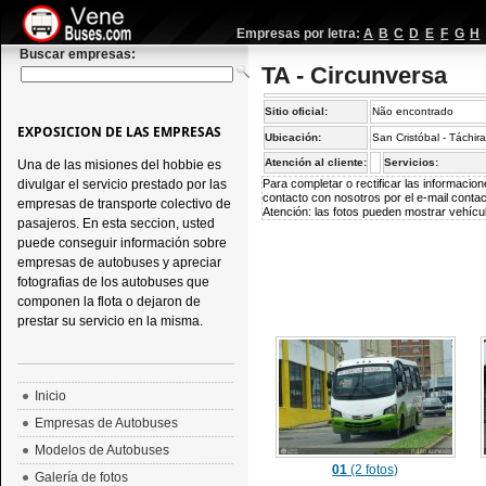
Empresas por letra:
A
B
C
D
E
F
G
H
Buscar empresas:
TA - Circunversa
Sitio oficial:
Não encontrado
EXPOSICION DE LAS EMPRESAS
Ubicación:
San Cristóbal - Táchir
Atención al cliente:
Servicios:
Una de las misiones del hobbie es
divulgar el servicio prestado por las
Para completar o rectificar las informaci
contacto con nosotros por el e-mail
conta
empresas de transporte colectivo de
Atención: las fotos pueden mostrar vehícul
pasajeros. En esta seccion, usted
puede conseguir información sobre
empresas de autobuses y apreciar
fotografias de los autobuses que
componen la flota o dejaron de
prestar su servicio en la misma.
Inicio
Empresas de Autobuses
Modelos de Autobuses
01
(2 fotos)
Galería de fotos