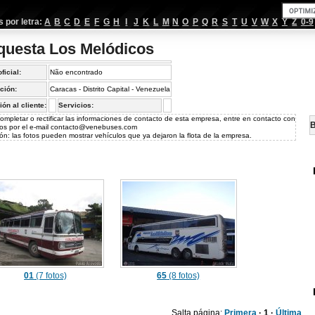
por letra:
A
B
C
D
E
F
G
H
I
J
K
L
M
N
O
P
Q
R
S
T
U
V
W
X
Y
Z
0-9
questa Los Melódicos
oficial:
Não encontrado
ción:
Caracas - Distrito Capital - Venezuela
ión al cliente:
Servicios:
ompletar o rectificar las informaciones de contacto de esta empresa, entre en contacto con
B
os por el e-mail
contacto@venebuses.com
ón: las fotos pueden mostrar vehículos que ya dejaron la flota de la empresa.
01
(7 fotos)
65
(8 fotos)
Salta página:
Primera
· 1 ·
Última