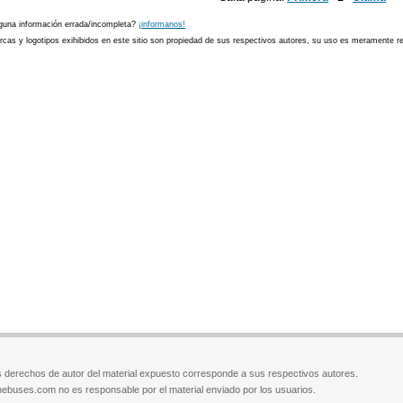
guna información errada/incompleta?
¡informanos!
cas y logotipos exihibidos en este sitio son propiedad de sus respectivos autores, su uso es meramente ref
 derechos de autor del material expuesto corresponde a sus respectivos autores.
ebuses.com no es responsable por el material enviado por los usuarios.