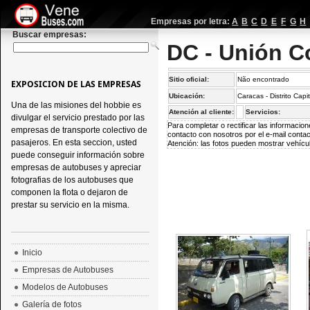
Empresas por letra:
A
B
C
D
E
F
G
H
Buscar empresas:
DC - Unión C
Sitio oficial:
Não encontrado
EXPOSICION DE LAS EMPRESAS
Ubicación:
Caracas - Distrito Capi
Una de las misiones del hobbie es
Atención al cliente:
Servicios:
divulgar el servicio prestado por las
Para completar o rectificar las informaci
empresas de transporte colectivo de
contacto con nosotros por el e-mail
conta
pasajeros. En esta seccion, usted
Atención: las fotos pueden mostrar vehícul
puede conseguir información sobre
empresas de autobuses y apreciar
fotografias de los autobuses que
componen la flota o dejaron de
prestar su servicio en la misma.
Inicio
Empresas de Autobuses
Modelos de Autobuses
Galería de fotos