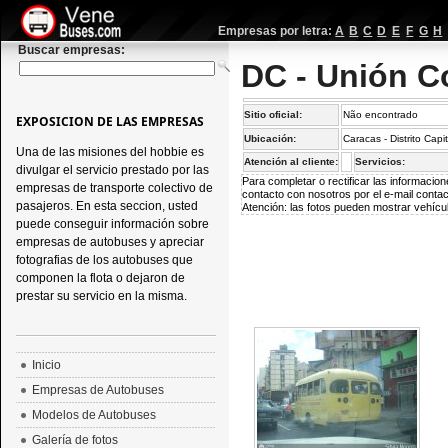
Empresas por letra:
A
B
C
D
E
F
G
H
Buscar empresas:
DC - Unión C
Sitio oficial:
Não encontrado
EXPOSICION DE LAS EMPRESAS
Ubicación:
Caracas - Distrito Capi
Una de las misiones del hobbie es
Atención al cliente:
Servicios:
divulgar el servicio prestado por las
Para completar o rectificar las informaci
empresas de transporte colectivo de
contacto con nosotros por el e-mail
conta
pasajeros. En esta seccion, usted
Atención: las fotos pueden mostrar vehícul
puede conseguir información sobre
empresas de autobuses y apreciar
fotografias de los autobuses que
componen la flota o dejaron de
prestar su servicio en la misma.
Inicio
Empresas de Autobuses
Modelos de Autobuses
Galería de fotos