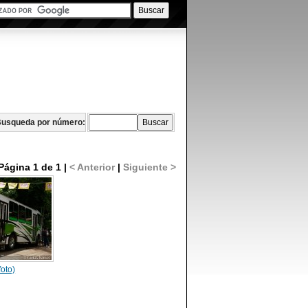
usqueda por número:
Página 1 de 1 |
< Anterior
|
Siguiente >
foto)