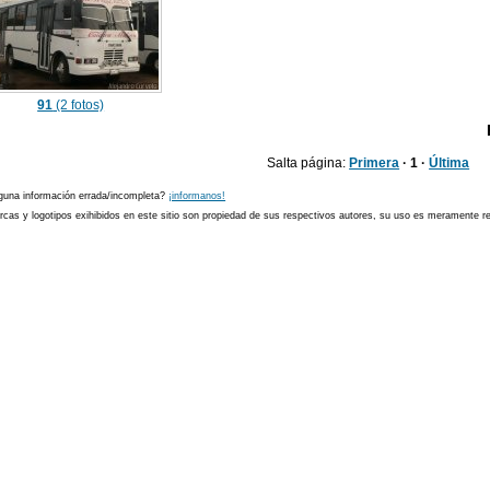
91
(2 fotos)
Salta página:
Primera
· 1 ·
Última
guna información errada/incompleta?
¡informanos!
cas y logotipos exihibidos en este sitio son propiedad de sus respectivos autores, su uso es meramente ref