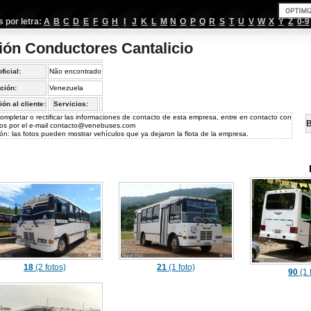
por letra:
A
B
C
D
E
F
G
H
I
J
K
L
M
N
O
P
Q
R
S
T
U
V
W
X
Y
Z
0-9
ión Conductores Cantalicio
oficial:
Não encontrado
ción:
Venezuela
ión al cliente:
Servicios:
ompletar o rectificar las informaciones de contacto de esta empresa, entre en contacto con
B
os por el e-mail
contacto@venebuses.com
ón: las fotos pueden mostrar vehículos que ya dejaron la flota de la empresa.
18
(2 fotos)
21
(1 foto)
90
(1 