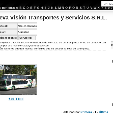
por letra:
A
B
C
D
E
F
G
H
I
J
K
L
M
N
O
P
Q
R
S
T
U
V
W
X
Y
Z
0-9
eva Visión Transportes y Servicios S.R.L.
oficial:
Não encontrado
ción:
Argentina
ión al cliente:
Servicios:
ompletar o rectificar las informaciones de contacto de esta empresa, entre en contacto con
B
os por el e-mail
contacto@venebuses.com
ón: las fotos pueden mostrar vehículos que ya dejaron la flota de la empresa.
614
(1 foto)
Salta página:
Primera
· 1 ·
Última