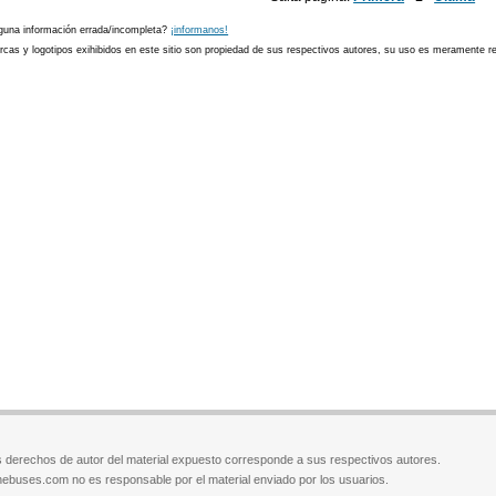
guna información errada/incompleta?
¡informanos!
cas y logotipos exihibidos en este sitio son propiedad de sus respectivos autores, su uso es meramente ref
 derechos de autor del material expuesto corresponde a sus respectivos autores.
ebuses.com no es responsable por el material enviado por los usuarios.