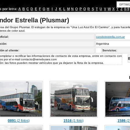
por letra:
A
B
C
D
E
F
G
H
I
J
K
L
M
N
O
P
Q
R
S
T
U
V
W
X
Y
Z
0-9
ndor Estrella (Plusmar)
sa del Grupo Plusmar. El eslogan de la empresa es "Una Luz Azul En El Camino", y para hacerle
teros de color azul.
oficial:
condorestrella.com.ar
ción:
Argentina
ión al cliente:
Servicios:
ompletar o rectificar las informaciones de contacto de esta empresa, entre en contacto con
B
os por el e-mail
contacto@venebuses.com
ón: las fotos pueden mostrar vehículos que ya dejaron la flota de la empresa.
0891
(2 fotos)
1516
(1 foto)
1586
(2