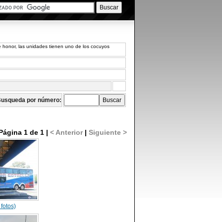
 honor, las unidades tienen uno de los cocuyos
usqueda por número:
Página 1 de 1 |
< Anterior
|
Siguiente >
 fotos)