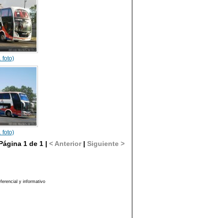
 foto)
 foto)
Página 1 de 1 |
< Anterior
|
Siguiente >
erencial y informativo