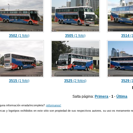
3502
(1 foto)
3505
(1 foto)
3514
(1
3515
(1 foto)
3525
(2 fotos)
3529
(1
Salta página:
Primera
· 1 ·
Última
guna información errada/incompleta?
¡informanos!
cas y logotipos exihibidos en este sitio son propiedad de sus respectivos autores, su uso es meramente ref