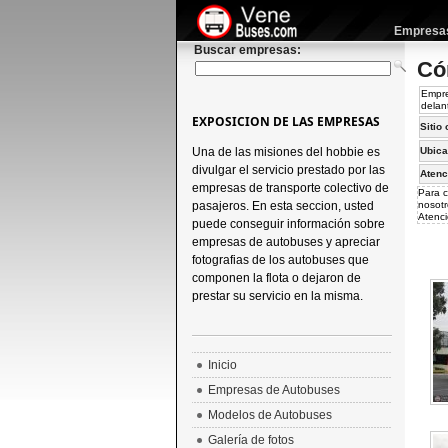
Empresas 
Buscar empresas:
Có
Empre
delan
EXPOSICION DE LAS EMPRESAS
Sitio 
Una de las misiones del hobbie es
Ubica
divulgar el servicio prestado por las
Atenc
empresas de transporte colectivo de
Para c
pasajeros. En esta seccion, usted
nosotr
Atenci
puede conseguir información sobre
empresas de autobuses y apreciar
fotografias de los autobuses que
componen la flota o dejaron de
prestar su servicio en la misma.
Inicio
Empresas de Autobuses
Modelos de Autobuses
Galería de fotos