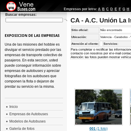
Empresas por letra:
A
B
C
D
E
F
G
H
Buscar empresas:
CA - A.C. Unión La I
Sitio oficial:
Não encontrado
EXPOSICION DE LAS EMPRESAS
Ubicación:
Valencia - Carabobo -
Atención al cliente:
Servicios:
Una de las misiones del hobbie es
divulgar el servicio prestado por las
Para completar o rectificar las informaci
contacto con nosotros por el e-mail
conta
empresas de transporte colectivo de
Atención: las fotos pueden mostrar vehícul
pasajeros. En esta seccion, usted
puede conseguir información sobre
empresas de autobuses y apreciar
fotografias de los autobuses que
componen la flota o dejaron de
prestar su servicio en la misma.
Inicio
Empresas de Autobuses
Modelos de Autobuses
Galería de fotos
001
(1 foto)