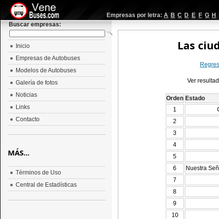
Empresas por letra:
A
B
C
D
E
F
G
H
Buscar empresas:
Las ciu
Inicio
Empresas de Autobuses
Regresa
Modelos de Autobuses
Ver resulta
Galería de fotos
Noticias
Orden
Estado
Links
1
Contacto
2
3
4
MÁS...
5
6
Nuestra Señ
Términos de Uso
7
Central de Estadísticas
8
9
10