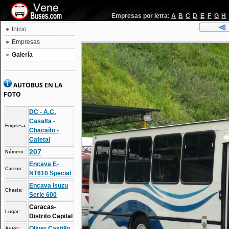
Empresas por letra:
A
B
C
D
E
F
G
H
Inicio
Empresas
Galería
AUTOBUS EN LA
FOTO
DC - A.C.
Casalta -
Empresa:
Chacaíto -
Cafetal
207
Número:
Encava E-
Carroc.:
NT610 Special
Encava Isuzu
Chasis:
Serie 600
Caracas-
Lugar:
Distrito Capital
Oliver Castillo
Autor: