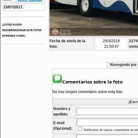
15/07/2017.
¡USTED PUEDE
REDIMENSIONAR ESTA FOTO!
APRENDA COMO...
Fecha de envío de la
29/3/2018
2279
foto:
21:50:47
visit
Navegando por 
Comentarios sobre la foto
No hay ningún comentario sobre esta foto.
¡Escr
Nombre y
apellido:
E-mail
(Opcional):
Notificarme de nuevos comentarios en est