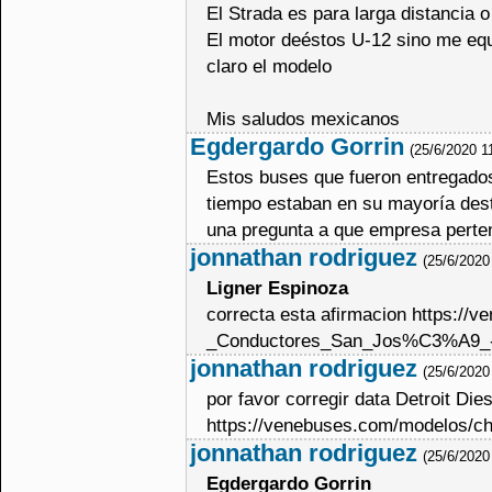
El Strada es para larga distancia o
El motor deéstos U-12 sino me equ
claro el modelo
Mis saludos mexicanos
Egdergardo Gorrin
(25/6/2020 1
Estos buses que fueron entregados 
tiempo estaban en su mayoría desta
una pregunta a que empresa pertene
jonnathan rodriguez
(25/6/2020
Ligner Espinoza
correcta esta afirmacion https:/
_Conductores_San_Jos%C3%A9_
jonnathan rodriguez
(25/6/2020
por favor corregir data Detroit Die
https://venebuses.com/modelos/cha
jonnathan rodriguez
(25/6/2020
Egdergardo Gorrin