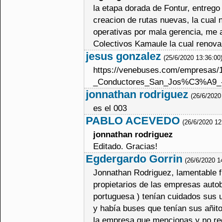
la etapa dorada de Fontur, entreg
creacion de rutas nuevas, la cual
operativas por mala gerencia, me a
Colectivos Kamaule la cual renov
jesus gonzalez
(25/6/2020 13:36:00
https://venebuses.com/empresas/
_Conductores_San_Jos%C3%A9_
jonnathan rodriguez
(26/6/2020
es el 003
PABLO ACEVEDO
(26/6/2020 12
jonnathan rodriguez
Editado. Gracias!
Egdergardo Gorrin
(26/6/2020 1
Jonnathan Rodriguez, lamentable fu
propietarios de las empresas auto
portuguesa ) tenían cuidados sus 
y había buses que tenían sus añito
la empresa que mencionas y no rec