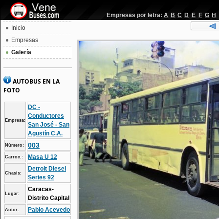
Empresas por letra:
A
B
C
D
E
F
G
H
Inicio
Empresas
Galería
AUTOBUS EN LA
FOTO
DC -
Conductores
Empresa:
San José - San
Agustín C.A.
003
Número:
Masa U 12
Carroc.:
Detroit Diesel
Chasis:
Series 92
Caracas-
Lugar:
Distrito Capital
Pablo Acevedo
Autor: