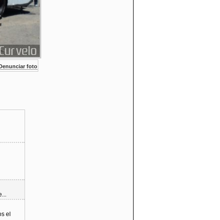
enunciar foto
...
s el