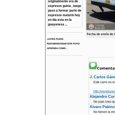
originalmente era de
expresos guiria , luego
paso a formar parte de
expresos maturin hoy
en dia esta en la
guayanesa ...
Fecha de envío de l
¡USTED PUEDE
REDIMENSIONAR ESTA FOTO!
APRENDA COMO...
Comentar
J. Carlos Gá
Este carro es e
http://venebus
Alejandro Cur
No juan creo qu
Alvaro Palenc
No tienen la m