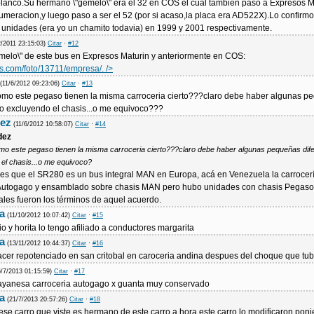
 blanco.Su hermano \"gemelo\" era el 32 en COS el cual tambien paso a Expresos M
umeracion,y luego paso a ser el 52 (por si acaso,la placa era AD522X).Lo confirm
 unidades (era yo un chamito todavia) en 1999 y 2001 respectivamente.
2/2011 23:15:03)
Citar
·
#12
emelo\" de este bus en Expresos Maturin y anteriormente en COS:
es.com/foto/13711/empresa/.
/>
(11/6/2012 09:23:06)
Citar
·
#13
omo este pegaso tienen la misma carroceria cierto???claro debe haber algunas p
ro excluyendo el chasis...o me equivoco???
mez
(11/6/2012 10:58:07)
Citar
·
#14
dez
mo este pegaso tienen la misma carroceria cierto???claro debe haber algunas pequeñas dif
 el chasis...o me equivoco?
es que el SR280 es un bus integral MAN en Europa, acá en Venezuela la carrocerí
Autogago y ensamblado sobre chasis MAN pero hubo unidades con chasis Pegaso
les fueron los términos de aquel acuerdo.
a
(11/10/2012 10:07:42)
Citar
·
#15
io y horita lo tengo afiliado a conductores margarita
a
(13/11/2012 10:44:37)
Citar
·
#16
hacer repotenciado en san critobal en caroceria andina despues del choque que tu
6/7/2013 01:15:59)
Citar
·
#17
uayanesa carroceria autogago x guanta muy conservado
a
(21/7/2013 20:57:26)
Citar
·
#18
ese carro que viste es hermano de este carro a hora este carro lo modificaron pon