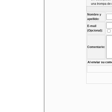
una trompa de m
Nombre y
apellido:
E-mail
(Opcional):
Comentario:
Al enviar su come