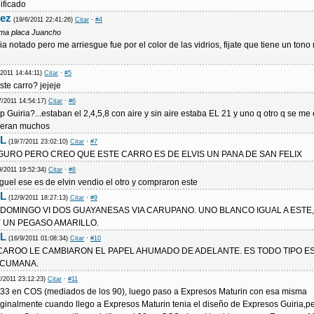
ificado
mez
(19/6/2011 22:41:26)
Citar
·
#4
sma placa Juancho
ia notado pero me arriesgue fue por el color de las vidrios, fijate que tiene un tono
/2011 14:44:11)
Citar
·
#5
ste carro? jejeje
7/2011 14:54:17)
Citar
·
#6
xp Guiria?...estaban el 2,4,5,8 con aire y sin aire estaba EL 21 y uno q otro q se m
o eran muchos
L
(19/7/2011 23:02:10)
Citar
·
#7
GURO PERO CREO QUE ESTE CARRO ES DE ELVIS UN PANA DE SAN FELIX
9/2011 19:52:34)
Citar
·
#8
guel ese es de elvin vendio el otro y compraron este
L
(12/9/2011 18:27:13)
Citar
·
#9
 DOMINGO VI DOS GUAYANESAS VIA CARUPANO. UNO BLANCO IGUAL A ESTE
Y UN PEGASO AMARILLO.
L
(16/9/2011 01:08:34)
Citar
·
#10
CAROO LE CAMBIARON EL PAPEL AHUMADO DE ADELANTE. ES TODO TIPO E
A CUMANA.
2/2011 23:12:23)
Citar
·
#11
l 33 en COS (mediados de los 90), luego paso a Expresos Maturin con esa misma
ginalmente cuando llego a Expresos Maturin tenia el diseño de Expresos Guiria,p