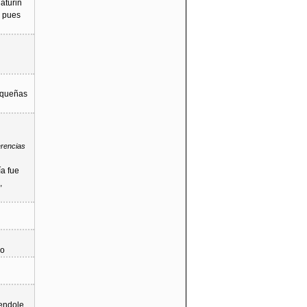
aturin
o pues
equeñas
erencias
a fue
,
bo
iendole