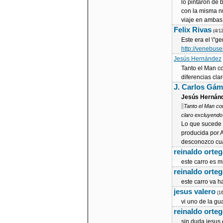
lo pintaron de
con la misma n
viaje en ambas
Felix Rivas
(4/1
Este era el \"g
http://venebus
Jesús Hernández
Tanto el Man c
diferencias cla
J. Carlos Gá
Jesús Hernán
Tanto el Man co
claro excluyendo
Lo que sucede 
producida por 
desconozco cua
reinaldo orteg
este carro es m
reinaldo orteg
este carro va 
jesus valero
(1
vi uno de la g
reinaldo orteg
sin duda jesus 