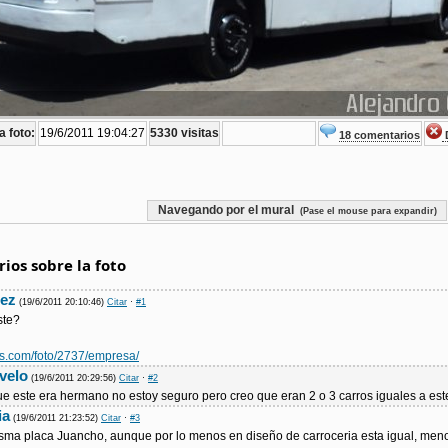
a foto:
19/6/2011 19:04:27
5330 visitas
18 comentarios
D
Navegando por el mural
(Pase el mouse para expandir)
ios sobre la foto
mez
(19/6/2011 20:10:46)
Citar
·
#1
ste?
es.com/foto/2737/empresa/
velo
(19/6/2011 20:29:56)
Citar
·
#2
e este era hermano no estoy seguro pero creo que eran 2 o 3 carros iguales a este
ia
(19/6/2011 21:23:52)
Citar
·
#3
isma placa Juancho, aunque por lo menos en diseño de carroceria esta igual, meno