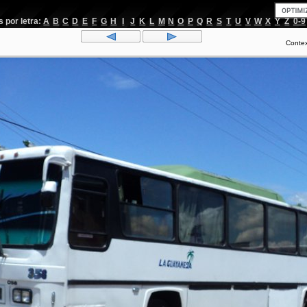
por letra:
A
B
C
D
E
F
G
H
I
J
K
L
M
N
O
P
Q
R
S
T
U
V
W
X
Y
Z
0-9
Conte