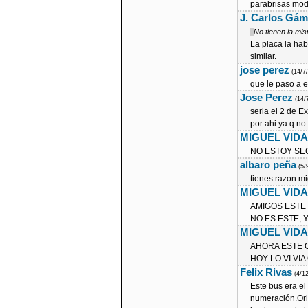
parabrisas mod
J. Carlos Gá
No tienen la mi
La placa la hab
similar.
jose perez
(14/7
que le paso a e
Jose Perez
(14/
seria el 2 de E
por ahi ya q n
MIGUEL VIDA
NO ESTOY SE
albaro peña
(5/
tienes razon mi
MIGUEL VIDA
AMIGOS ESTE
NO ES ESTE, 
MIGUEL VIDA
AHORA ESTE 
HOY LO VI VI
Felix Rivas
(4/1
Este bus era e
numeración.Ori