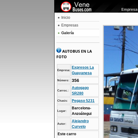
Empresas 
Inicio
Empresas
Galería
AUTOBUS EN LA
FOTO
Expresos La
Empresa:
Guayanesa
356
Número:
Autogago
Carroc.:
SR280
Pegaso 5231
Chasis:
Barcelona-
Lugar:
Anzoátegui
Alejandro
Autor:
Curvelo
Este carro