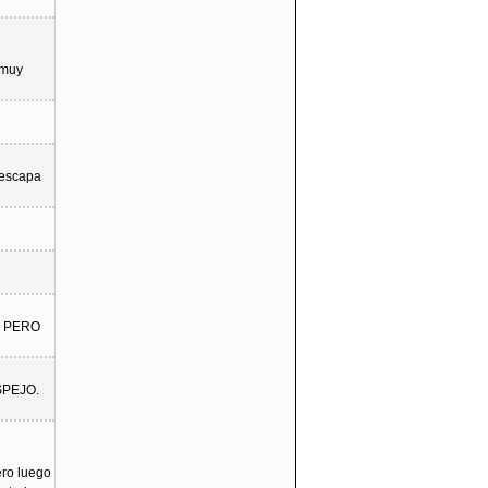
 muy
e escapa
, PERO
SPEJO.
ero luego