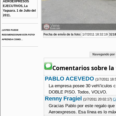
AEROEXPRESOS
EJECUTIVOS, La
Yaguara. 1 de Julio del
2011.
¡USTED PUEDE
Fecha de envío de la foto:
1/7/2011 18:32:19
3218
REDIMENSIONAR ESTA FOTO!
APRENDA COMO...
Navegando por 
Comentarios sobre la 
PABLO ACEVEDO
(1/7/2011 18:
La empresa posee 30 veh\'iculos co
DOBLE PISO. Todos, VOLVO.
Renny Fragiel
(1/7/2011 20:02:17)
Ci
Gracias Pablo por este regalo que 
Aeroexpresos. Esa línea es lo má