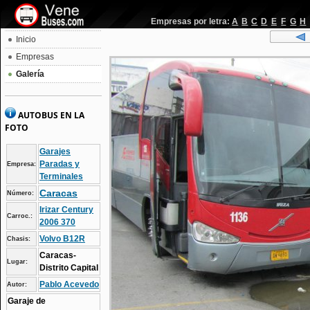
Empresas por letra:
A
B
C
D
E
F
G
H
Inicio
Empresas
Galería
AUTOBUS EN LA
FOTO
Garajes
Paradas y
Empresa:
Terminales
Caracas
Número:
Irizar Century
Carroc.:
2006 370
Volvo B12R
Chasis:
Caracas-
Lugar:
Distrito Capital
Pablo Acevedo
Autor:
Garaje de