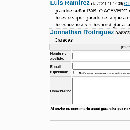
Luis Ramirez
(1/9/2011 11:42:09)
Cit
grandee señor PABLO ACEVEDO muc
de este super garade de la que a 
de venezuela sin desprestigiar a la
Jonnathan Rodriguez
(4/4/202
Caracas
¡Escr
Nombre y
apellido:
E-mail
(Opcional):
Notificarme de nuevos comentarios en est
Comentario:
Al enviar su comentario usted garantiza que no 