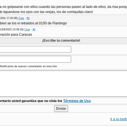
a no golpearse con ellos cuando las personas pasen al lado de ellos, da risa porq
to tapandose los ojos con las orejas, los de comiquitas claro!
/2011 17:20:36)
Citar
·
#4
mbien se los vi retraidos al 0100 de Flamingo
(13/6/2023 13:39:18)
Citar
·
#5
ración para Caracas
¡Escribe tu comentario!
Notificarme de nuevos comentarios en esta foto
ntario usted garantiza que no viola los
Términos de Uso
Ir a la par