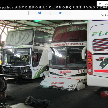
por letra:
A
B
C
D
E
F
G
H
I
J
K
L
M
N
O
P
Q
R
S
T
U
V
W
X
Y
Z
0-9
Conte