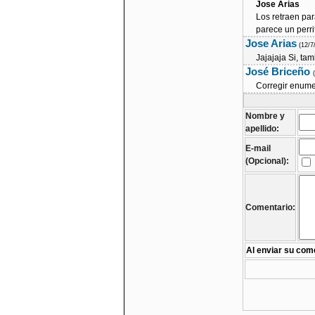
Jose Arias
Los retraen par
parece un perri
Jose Arias
(12/7
Jajajaja Si, ta
José Briceño
Corregir enume
Nombre y
apellido:
E-mail
(Opcional):
Comentario:
Al enviar su come