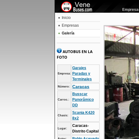
Empresas 
Inicio
Empresas
Galería
AUTOBUS EN LA
FOTO
Garajes
Paradas y
Empresa:
Terminales
Caracas
Número:
Busscar
Panorâmico
Carroc.:
DD
Scania K420
Chasis:
8x2
Caracas-
Lugar:
Distrito Capital
Pablo Acevedo
Autor: