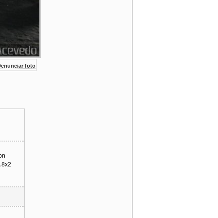
enunciar foto
on
 8x2