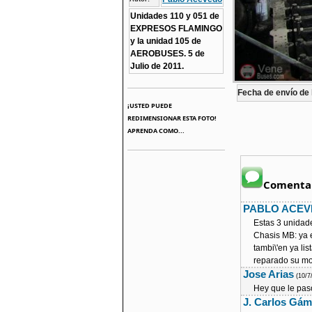
Unidades 110 y 051 de
EXPRESOS FLAMINGO
y la unidad 105 de
AEROBUSES. 5 de
Julio de 2011.
Fecha de envío de l
¡USTED PUEDE
REDIMENSIONAR ESTA FOTO!
APRENDA COMO...
Comentar
PABLO ACE
Estas 3 unidade
Chasis MB: ya 
tambi\'en ya li
reparado su mo
Jose Arias
(10/7
Hey que le paso
J. Carlos Gá