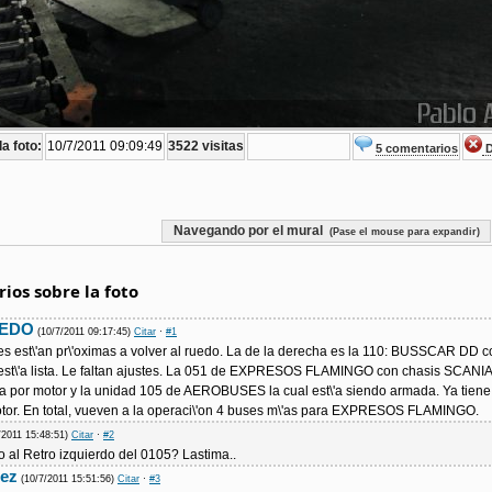
a foto:
10/7/2011 09:09:49
3522 visitas
5 comentarios
D
Navegando por el mural
(Pase el mouse para expandir)
ios sobre la foto
VEDO
(10/7/2011 09:17:45)
Citar
·
#1
s est\'an pr\'oximas a volver al ruedo. La de la derecha es la 110: BUSSCAR DD c
est\'a lista. Le faltan ajustes. La 051 de EXPRESOS FLAMINGO con chasis SCANIA
sta por motor y la unidad 105 de AEROBUSES la cual est\'a siendo armada. Ya tiene
tor. En total, vueven a la operaci\'on 4 buses m\'as para EXPRESOS FLAMINGO.
/2011 15:48:51)
Citar
·
#2
 al Retro izquierdo del 0105? Lastima..
mez
(10/7/2011 15:51:56)
Citar
·
#3