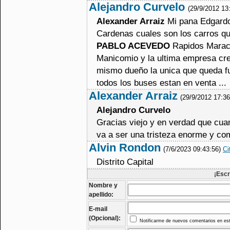
Alejandro Curvelo
(29/9/2012 13
Alexander Arraiz
Mi pana Edgardo 
Cardenas cuales son los carros que
PABLO ACEVEDO
Rapidos Maraca
Manicomio y la ultima empresa cre
mismo dueño la unica que queda fun
todos los buses estan en venta ...
Alexander Arraiz
(29/9/2012 17:3
Alejandro Curvelo
Gracias viejo y en verdad que cuan
va a ser una tristeza enorme y co
Alvin Rondon
(7/6/2023 09:43:56)
Ci
Distrito Capital
¡Escr
Nombre y
apellido:
E-mail
(Opcional):
Notificarme de nuevos comentarios en est