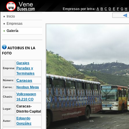
Empresas por letra:
A
B
C
D
E
F
G
H
Inicio
Empresas
Galería
AUTOBUS EN LA
FOTO
Garajes
Paradas y
Empresa:
Terminales
Caracas
Número:
Neobus Mega
Carroc.:
Volkswagen
Chasis:
16.210 CO
Caracas-
Lugar:
Distrito Capital
Edgardo
Autor:
González