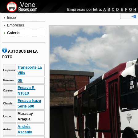
Empresas por letra:
A
B
C
D
E
F
G
H
Inicio
Empresas
Galería
AUTOBUS EN LA
FOTO
Transporte La
Empresa:
Villa
08
Número:
Encava E-
Carroc.:
NT610
Encava Isuzu
Chasis:
Serie 600
Maracay-
Lugar:
Aragua
Andrés
Autor:
Ascanio