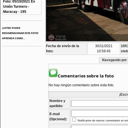
Foto: 05/10/2021 Ex
Unión Turmero -
Maracay - 195
¡USTED PUEDE
REDIMENSIONAR ESTA FOTO!
APRENDA COMO...
Fecha de envío de la
30/11/2021
105
foto:
10:59:45
visi
Navegando por 
Comentarios sobre la foto
No hay ningún comentario sobre esta foto.
¡Escr
Nombre y
apellido:
E-mail
(Opcional):
Notificarme de nuevos comentarios en est