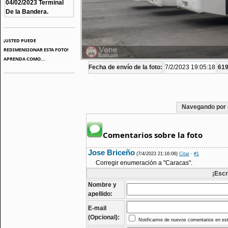
04/02/2023 Terminal
De la Bandera.
¡USTED PUEDE
REDIMENSIONAR ESTA FOTO!
APRENDA COMO...
Fecha de envío de la foto:
7/2/2023 19:05:18
619
Navegando por 
Comentarios sobre la foto
Jose Briceño
(7/4/2023 21:16:06)
Citar
·
#1
Corregir enumeración a "Caracas".
¡Escr
Nombre y
apellido:
E-mail
(Opcional):
Notificarme de nuevos comentarios en est