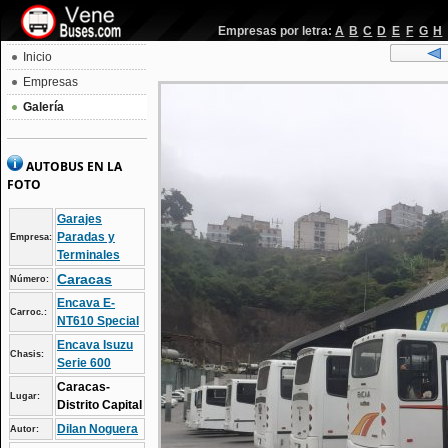
Empresas por letra:
A
B
C
D
E
F
G
H
Inicio
Empresas
Galería
AUTOBUS EN LA
FOTO
Garajes
Paradas y
Empresa:
Terminales
Caracas
Número:
Encava E-
Carroc.:
NT610 Special
Encava Isuzu
Chasis:
Serie 600
Caracas-
Lugar:
Distrito Capital
Dilan Noguera
Autor: